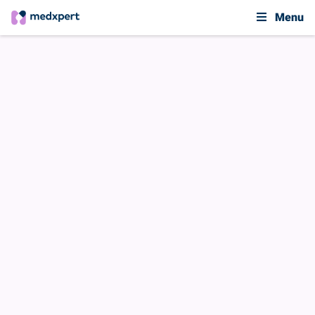
Menu
Contact
Contact
Heb je de medxpert app al bekeken en kom je er
toch niet uit of heb je andere vragen over
medxpert? Je bent vrij om die aan ons te stellen:
Velden die gemarkeerd zijn met een * zijn verplichte velden.