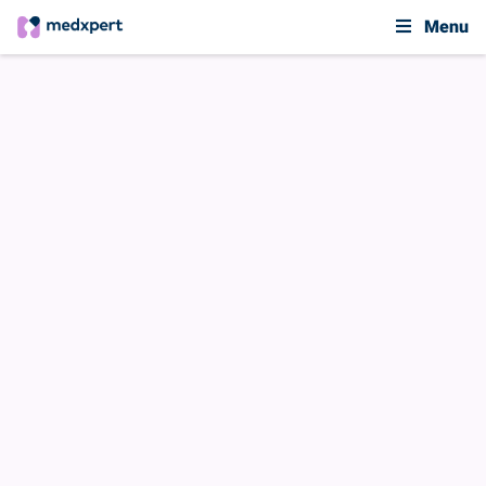
Menu
jouw gegevens
Persoonlijke gegevens
Hier staan je persoonlijke gegevens. Je kunt
deze wijzigen of aanvullen.
Als je in de app op de blauwe balk drukt zie je
jouw huisartsgegevens.