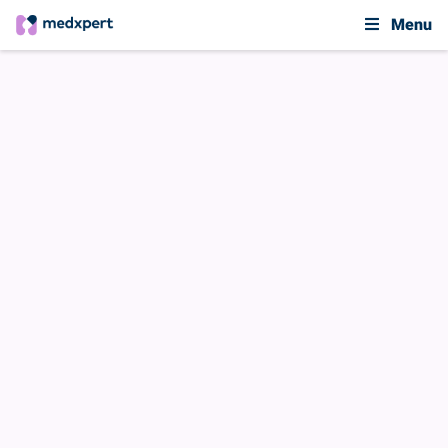
Menu
Nieuws & Blogs
PGO.nl & gesprek met Marlène
«
VORIGE BERICHT
VOLGENDE BERICHT
»
IN GESPREK
De voordelen van een PGO
voor Marlène
31 AUGUSTUS 2021