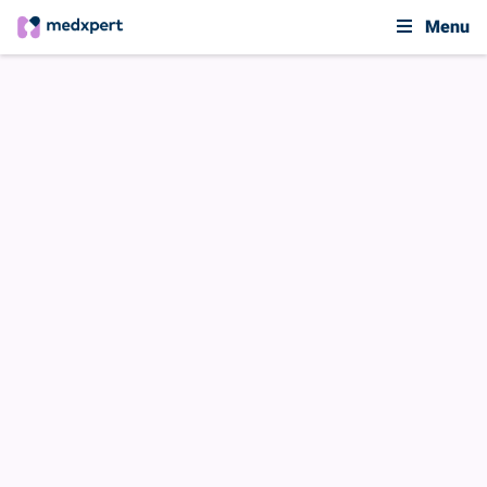
Menu
Nieuws & Blogs
medxpert neemt deel aan VIPPtathon
«
VORIGE BERICHT
VOLGENDE BERICHT
»
NIEUWS
medxpert neemt deel aan
VIPPtathon
18 OKTOBER 2022