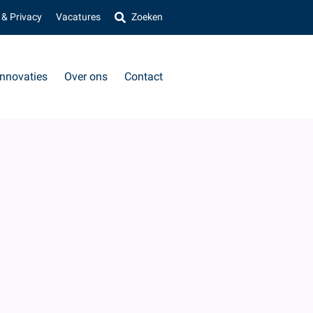
 & Privacy
Vacatures
Zoeken
Innovaties
Over ons
Contact
VOLGENDE
»
eld?