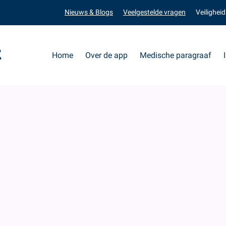
Nieuws & Blogs
Veelgestelde vragen
Veiligheid
Home
Over de app
Medische paragraaf
Hoe is de beveiliging van de app geregeld?
e beveiliging van de app gereg
ORD OP