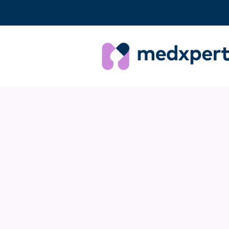
Veelgestelde vragen
«
VORIGE
Hoe is d
DEEL DIT ANTWO