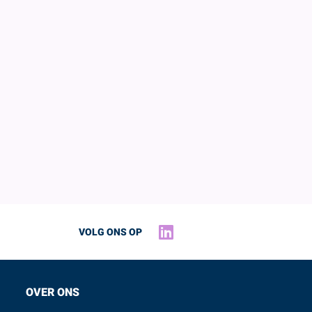
re
of
Google
oet je DigiD
VOLG ONS OP
OVER ONS