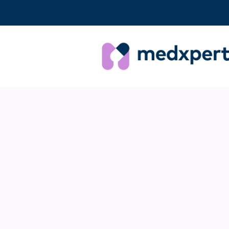
Veelgestelde vragen
«
VORIGE
Installe
DEEL DIT ANTWO