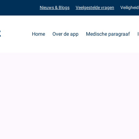
Nieuws & Blogs
Veelgestelde vragen
Veiligheid
Home
Over de app
Medische paragraaf
Installeren van de medxpert app
ren van de medxpert app
ORD OP