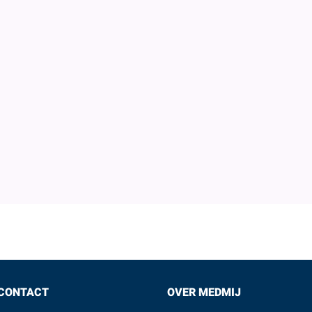
oudig door de QR code te scannen of op de
App Sto
 tikken.
het downloaden van jouw eigen medische gegevens m
n.
CONTACT
OVER MEDMIJ