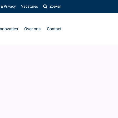
 & Privacy
Vacatures
Zoeken
Innovaties
Over ons
Contact
VOLGENDE
»