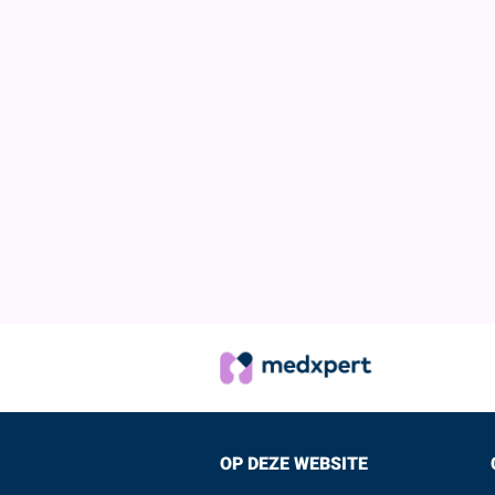
Dat gaat eenv
Play
button te
Let op: voor 
inlog gebruike
OP DEZE WEBSITE