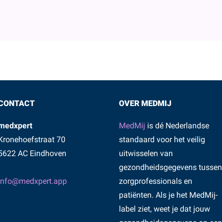
CONTACT
OVER MEDMIJ
medxpert
MedMij
is dé Nederlandse
Kronehoefstraat 70
standaard voor het veilig
5622 AC Eindhoven
uitwisselen van
gezondheidsgegevens tussen
info@medxpert.app
zorgprofessionals en
patiënten. Als je het MedMij-
label ziet, weet je dat jouw