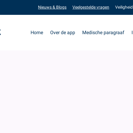
Nieuws & Blogs
Veelgestelde vragen
Veiligheid
Home
Over de app
Medische paragraaf
Verschil tussen medxpert app en patiëntenportaal
et verschil tussen medxpert ap
nportaal bij de huisarts, apoth
uis?