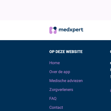
OP DEZE WEBSITE
Home
Over de app
Medische adviezen
Zorgverleners
FAQ
Contact