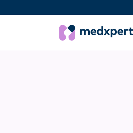
Veelgestelde vragen
«
VORIGE
Wat is h
patiënte
ziekenh