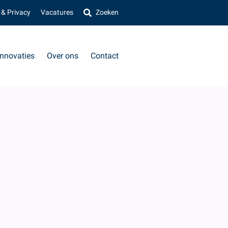
 & Privacy
Vacatures
Zoeken
Innovaties
Over ons
Contact
VOLGENDE
»
p en een
eek of