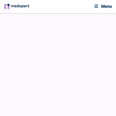
Menu
Veelgestelde vragen
Geen bevestigingscode
«
VORIGE
VOLGENDE
»
Ik heb geen
bevestigingscode
ontvangen
DEEL DIT ANTWOORD OP